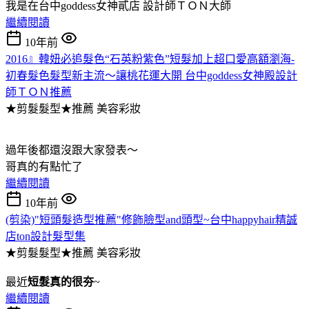
我是在台中goddess女神貳店 設計師ＴＯＮ大師
繼續閱讀
10年前
2016』韓妞必追髮色“石英粉紫色”短髮加上超口愛高額瀏海-
初春髮色髮型新主流～讓桃花運大開 台中goddess女神殿設計
師ＴＯＮ推薦
★剪髮髮型★推薦
美容彩妝
過年後都還沒跟大家發表～
哥真的有點忙了
繼續閱讀
10年前
(剪染)"短頭髮造型推薦"修飾臉型and頭型~台中happyhair精誠
店ton設計髮型集
★剪髮髮型★推薦
美容彩妝
最近
短髮真的很夯
~
繼續閱讀