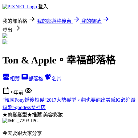
登入
我的部落格
我的部落格後台
我的帳號
登出
Ton & Apple。幸福部落格
相簿
部落格
名片
9年前
“韓國Pony婚後短髮“2017大勢髮型。翹也要翹出美感IG必追蹤
短髮>goddess女神店
★剪髮髮型★推薦
美容彩妝
今天要跟大家分享