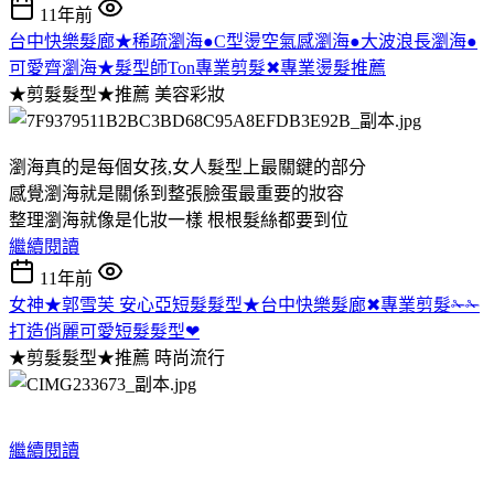
11年前
台中快樂髮廊★稀疏瀏海●C型燙空氣感瀏海●大波浪長瀏海●
可愛齊瀏海★髮型師Ton專業剪髮✖專業燙髮推薦
★剪髮髮型★推薦
美容彩妝
瀏海真的是每個女孩,女人髮型上最關鍵的部分
感覺瀏海就是關係到整張臉蛋最重要的妝容
整理瀏海就像是化妝一樣 根根髮絲都要到位
繼續閱讀
11年前
女神★郭雪芙 安心亞短髮髮型★台中快樂髮廊✖專業剪髮✁✁
打造俏麗可愛短髮髮型❤
★剪髮髮型★推薦
時尚流行
繼續閱讀